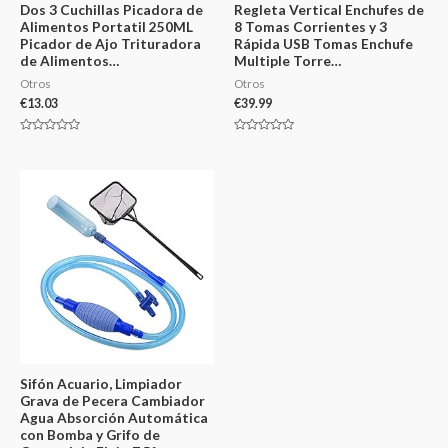
Dos 3 Cuchillas Picadora de
Regleta Vertical Enchufes de
Alimentos Portatil 250ML
8 Tomas Corrientes y 3
Picador de Ajo Trituradora
Rápida USB Tomas Enchufe
de Alimentos…
Multiple Torre…
Otros
Otros
€
13.03
€
39.99
Valorado
Valorado
en
en
0
0
de
de
5
5
Sifón Acuario, Limpiador
Grava de Pecera Cambiador
Agua Absorción Automática
con Bomba y Grifo de