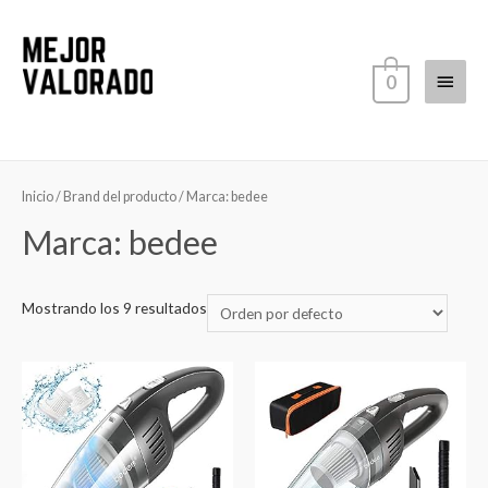
Ir
al
contenido
Menú
0
princi
Inicio
/ Brand del producto / Marca: bedee
Marca: bedee
Mostrando los 9 resultados