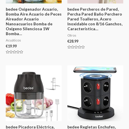
bedee Oxigenador Acuario,
bedee Percheros de Pared,
Bomba Aire Acuario de Peces
Percha Pared Baño Perchero
Aireador Acuario
Pared Toalleros, Acero
Nanoacuarios Bomba de
Inoxidable con 8/16 Ganchos,
Oxígeno Silenciosa 1W
Característica…
Bomba…
Otros
Acuáticos
€
28.99
€
19.99
Valorado
en
Valorado
0
en
de
0
5
de
5
bedee Picadora Eléctrica,
bedee Regletas Enchufes,