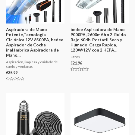
Aspiradora de Mano
bedee Aspiradora de Mano
Potente,Tecnología
9000PA, 2600mAh x 2, Ruido
Ciclónica,12V 8500PA, bedee
Bajo 60db, Portatil Seco y
Aspirador de Coche
Húmedo, Carga Rapida,
inalámbrica Aspiradora de
120W/12V con 2 HEPA…
Mano…
Otros
Aspiración, limpieza y cuidado de
€
21.96
suelo y ventanas
€
35.99
Valorado
en
0
Valorado
de
en
5
0
de
5