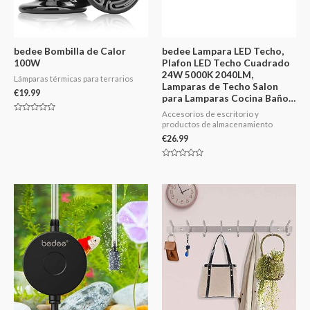
bedee Bombilla de Calor
bedee Lampara LED Techo,
100W
Plafon LED Techo Cuadrado
24W 5000K 2040LM,
Lámparas térmicas para terrarios
Lamparas de Techo Salon
€
19.99
para Lamparas Cocina Baño…
Accesorios de escritorio y
Valorado
productos de almacenamiento
en
0
€
26.99
de
5
Valorado
en
0
de
5