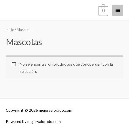
Ir
Menú
0
al
contenido
princi
Inicio
/ Mascotas
Mascotas
No se encontraron productos que concuerden con la
selección.
Copyright © 2026
mejorvalorado.com
Powered by
mejorvalorado.com