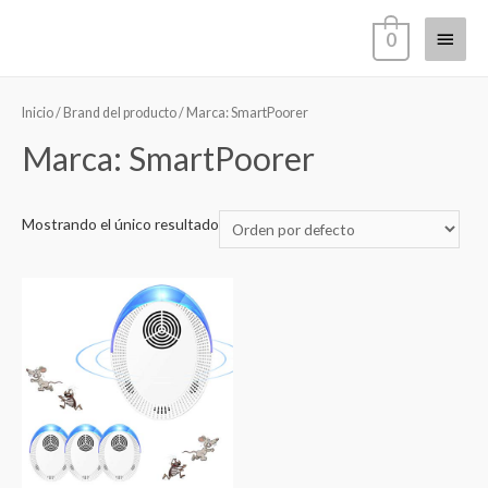
Ir
Menú
0
al
contenido
princi
Inicio
/ Brand del producto / Marca: SmartPoorer
Marca: SmartPoorer
Mostrando el único resultado