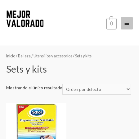
Ir
al
contenido
Menú
0
princi
Inicio
/
Belleza
/
Utensilios y accesorios
/ Sets y kits
Sets y kits
Mostrando el único resultado