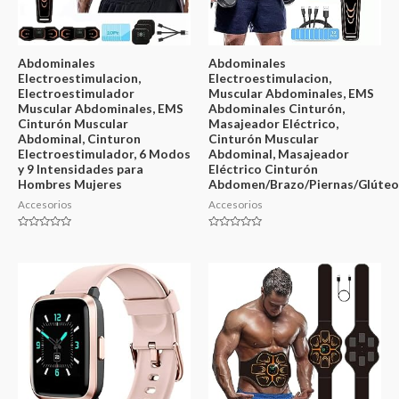
Abdominales
Abdominales
Electroestimulacion,
Electroestimulacion,
Electroestimulador
Muscular Abdominales, EMS
Muscular Abdominales, EMS
Abdominales Cinturón,
Cinturón Muscular
Masajeador Eléctrico,
Abdominal, Cinturon
Cinturón Muscular
Electroestimulador, 6 Modos
Abdominal, Masajeador
y 9 Intensidades para
Eléctrico Cinturón
Hombres Mujeres
Abdomen/Brazo/Piernas/Glúteo
Accesorios
Accesorios
Valorado
Valorado
en
en
0
0
de
de
5
5