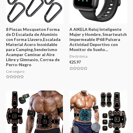
8 Piezas Mosqueton Forma
A AIKELA Reloj Inteligente
de D Escalada de Aluminio
Mujer y Hombre, Smartwatch
con Forma Llavero,Escalada
Impermeable IP68 Pulsera
Material Acero Inoxidable
Actividad Deportivo con
para Camping,Senderismo
Monitor de Sueño…
Acampar Caminar al Aire
Electrónica
Libre y Gimnasio, Correa de
€
25.97
Perro-Negro
Con seguro
Valorado
en
0
Valorado
de
en
5
0
de
5