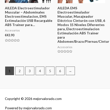
AILEDA Electroestimulador
AILEDA EMS
Muscular – Abdominales
Electroestimulador
Electroestimulacion, EMS
Muscular, Masajeador
Estimulación USB Recargable
Eléctrico Cinturón con USB, 6
ABS Trainer para…
Modos 15 Niveles Diferentes
para, Electroestimulacion
Accesorios
Estimulación ABS Trainer
€
43.90
para
Abdomen/Brazo/Piernas/Cintur
Valorado
Accesorios
en
0
de
5
Valorado
en
0
de
5
1
2
3
4
5
6
→
Copyright © 2026
mejorvalorado.com
Powered by
mejorvalorado.com