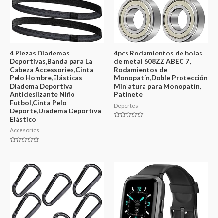
4 Piezas Diademas
4pcs Rodamientos de bolas
Deportivas,Banda para La
de metal 608ZZ ABEC 7,
Cabeza Accessories,Cinta
Rodamientos de
Pelo Hombre,Elásticas
Monopatín,Doble Protección
Diadema Deportiva
Miniatura para Monopatín,
Antideslizante Niño
Patinete
Futbol,Cinta Pelo
Deportes
Deporte,Diadema Deportiva
Elástico
Valorado
en
Accesorios
0
de
5
Valorado
en
0
de
5