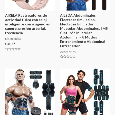
AIKELA Rastreadores de
AILEDA Abdominales
actividad física con reloj
Electroestimulacion,
inteligente con oxígeno en
Electroestimulador
sangre, presión arterial,
Muscular Abdominales, EMS
frecuencia…
Cinturón Muscular
Abdominal – 8 Modos
Electrónica
Entrenamiento Abdominal
€
34.27
Entrenador
Accesorios
Valorado
en
0
Valorado
de
en
5
0
de
5