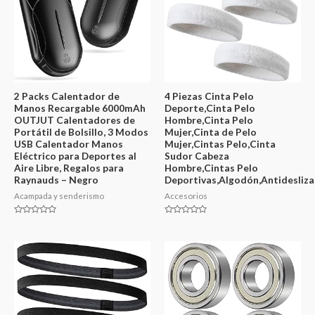
2 Packs Calentador de
4 Piezas Cinta Pelo
Manos Recargable 6000mAh
Deporte,Cinta Pelo
OUTJUT Calentadores de
Hombre,Cinta Pelo
Portátil de Bolsillo, 3 Modos
Mujer,Cinta de Pelo
USB Calentador Manos
Mujer,Cintas Pelo,Cinta
Eléctrico para Deportes al
Sudor Cabeza
Aire Libre, Regalos para
Hombre,Cintas Pelo
Raynauds – Negro
Deportivas,Algodón,Antidesliza
Acampada y senderismo
Accesorios
Valorado
Valorado
en
en
0
0
de
de
5
5