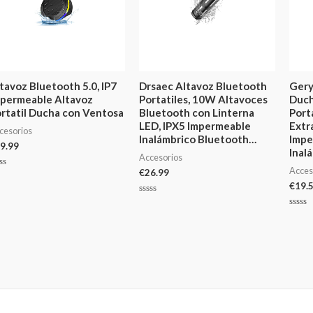
tavoz Bluetooth 5.0, IP7
Drsaec Altavoz Bluetooth
Gery
permeable Altavoz
Portatiles, 10W Altavoces
Duch
rtatil Ducha con Ventosa
Bluetooth con Linterna
Port
LED, IPX5 Impermeable
Extr
cesorios
Inalámbrico Bluetooth…
Impe
9.99
Inal
Accesorios
Acces
€
26.99
lorado
€
19.
Valorado
en
Valor
0
en
de
0
5
de
5