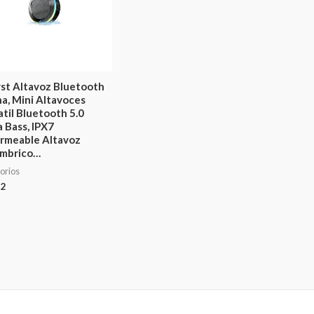
st Altavoz Bluetooth
a, Mini Altavoces
atil Bluetooth 5.0
a Bass, IPX7
rmeable Altavoz
ámbrico…
orios
52
ado