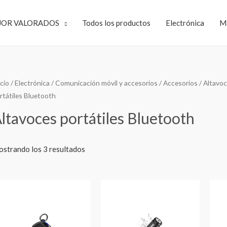
JOR VALORADOS
Todos los productos
Electrónica
M
icio
/
Electrónica
/
Comunicación móvil y accesorios
/
Accesorios
/
Altavoc
rtátiles Bluetooth
ltavoces portátiles Bluetooth
strando los 3 resultados