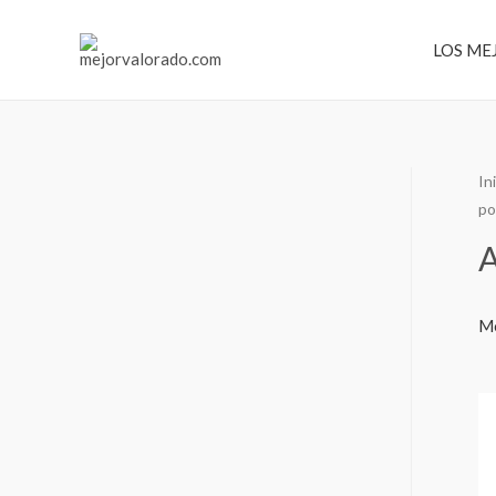
Ir
al
LOS ME
contenido
In
po
A
Mo