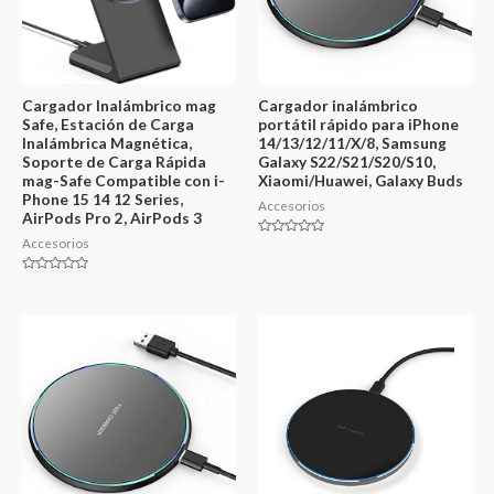
Cargador Inalámbrico mag
Cargador inalámbrico
Safe, Estación de Carga
portátil rápido para iPhone
Inalámbrica Magnética,
14/13/12/11/X/8, Samsung
Soporte de Carga Rápida
Galaxy S22/S21/S20/S10,
mag-Safe Compatible con i-
Xiaomi/Huawei, Galaxy Buds
Phone 15 14 12 Series,
Accesorios
AirPods Pro 2, AirPods 3
Accesorios
Valorado
en
0
de
Valorado
5
en
0
de
5