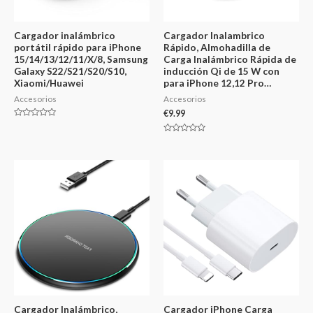
Cargador inalámbrico
Cargador Inalambrico
portátil rápido para iPhone
Rápido, Almohadilla de
15/14/13/12/11/X/8, Samsung
Carga Inalámbrico Rápida de
Galaxy S22/S21/S20/S10,
inducción Qi de 15 W con
Xiaomi/Huawei
para iPhone 12,12 Pro…
Accesorios
Accesorios
€
9.99
Valorado
en
0
Valorado
de
en
5
0
de
5
Cargador Inalámbrico,
Cargador iPhone Carga