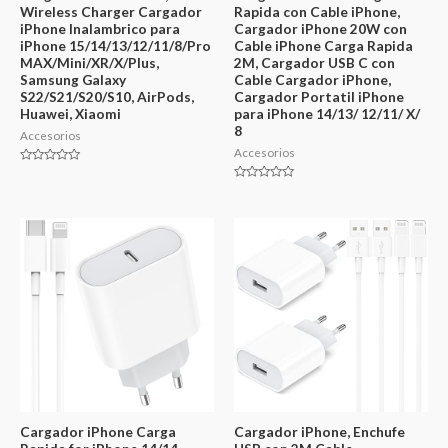
Wireless Charger Cargador
Rapida con Cable iPhone,
iPhone Inalambrico para
Cargador iPhone 20W con
iPhone 15/14/13/12/11/8/Pro
Cable iPhone Carga Rapida
MAX/Mini/XR/X/Plus,
2M, Cargador USB C con
Samsung Galaxy
Cable Cargador iPhone,
S22/S21/S20/S10, AirPods,
Cargador Portatil iPhone
Huawei, Xiaomi
para iPhone 14/13/ 12/11/ X/
8
Accesorios
Accesorios
Valorado
en
Valorado
0
en
de
0
5
de
5
Cargador iPhone Carga
Cargador iPhone, Enchufe