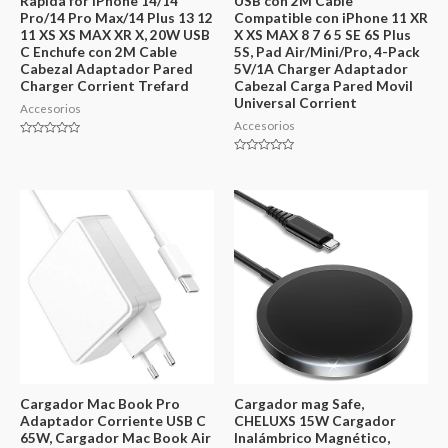
Rapida for iPhone 14/14
USB con 2M Cable
Pro/14 Pro Max/14 Plus 13 12
Compatible con iPhone 11 XR
11 XS XS MAX XR X, 20W USB
X XS MAX 8 7 6 5 SE 6S Plus
C Enchufe con 2M Cable
5S, Pad Air/Mini/Pro, 4-Pack
Cabezal Adaptador Pared
5V/1A Charger Adaptador
Charger Corrient Trefard
Cabezal Carga Pared Movil
Universal Corrient
Accesorios
Accesorios
Valorado
en
Valorado
0
en
de
0
5
de
5
Cargador Mac Book Pro
Cargador mag Safe,
Adaptador Corriente USB C
CHELUXS 15W Cargador
65W, Cargador Mac Book Air
Inalámbrico Magnético,