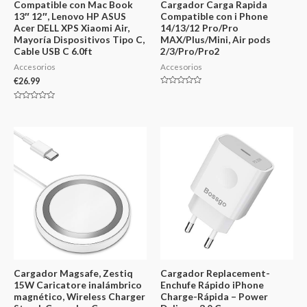
Compatible con Mac Book
Cargador Carga Rapida
13″ 12″, Lenovo HP ASUS
Compatible con i Phone
Acer DELL XPS Xiaomi Air,
14/13/12 Pro/Pro
Mayoría Dispositivos Tipo C,
MAX/Plus/Mini, Air pods
Cable USB C 6.0ft
2/3/Pro/Pro2
Accesorios
Accesorios
€
26.99
Valorado
en
0
Valorado
de
en
5
0
de
5
Cargador Magsafe, Zestiq
Cargador Replacement-
15W Caricatore inalámbrico
Enchufe Rápido iPhone
magnético, Wireless Charger
Charge-Rápida – Power