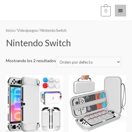
Ir
Menú
0
al
contenido
princi
Inicio
/
Videojuegos
/ Nintendo Switch
Nintendo Switch
Mostrando los 2 resultados