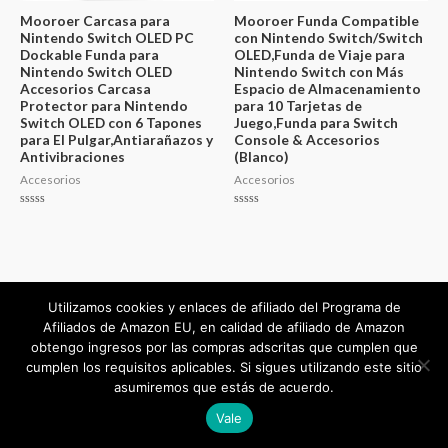
Mooroer Carcasa para
Mooroer Funda Compatible
Nintendo Switch OLED PC
con Nintendo Switch/Switch
Dockable Funda para
OLED,Funda de Viaje para
Nintendo Switch OLED
Nintendo Switch con Más
Accesorios Carcasa
Espacio de Almacenamiento
Protector para Nintendo
para 10 Tarjetas de
Switch OLED con 6 Tapones
Juego,Funda para Switch
para El Pulgar,Antiarañazos y
Console & Accesorios
Antivibraciones
(Blanco)
Accesorios
Accesorios
Valorado
Valorado
en
en
0
0
de
de
5
5
Utilizamos cookies y enlaces de afiliado del Programa de
Afiliados de Amazon EU, en calidad de afiliado de Amazon
Copyright © 2026
mejorvalorado.com
obtengo ingresos por las compras adscritas que cumplen que
cumplen los requisitos aplicables. Si sigues utilizando este sitio
Powered by
mejorvalorado.com
asumiremos que estás de acuerdo.
Vale