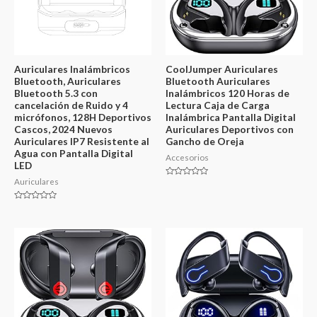
Auriculares Inalámbricos
CoolJumper Auriculares
Bluetooth, Auriculares
Bluetooth Auriculares
Bluetooth 5.3 con
Inalámbricos 120 Horas de
cancelación de Ruido y 4
Lectura Caja de Carga
micrófonos, 128H Deportivos
Inalámbrica Pantalla Digital
Cascos, 2024 Nuevos
Auriculares Deportivos con
Auriculares IP7 Resistente al
Gancho de Oreja
Agua con Pantalla Digital
Accesorios
LED
Auriculares
Valorado
en
0
de
Valorado
5
en
0
de
5