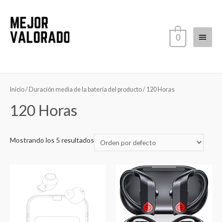
Ir
al
contenido
Menú
0
princi
Inicio
/ Duración media de la batería del producto / ‎120 Horas
‎120 Horas
Mostrando los 5 resultados