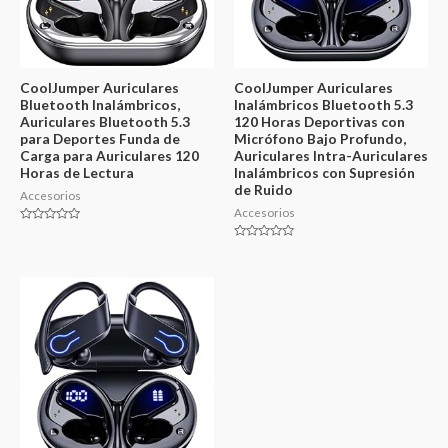
CoolJumper Auriculares
CoolJumper Auriculares
Bluetooth Inalámbricos,
Inalámbricos Bluetooth 5.3
Auriculares Bluetooth 5.3
120 Horas Deportivas con
para Deportes Funda de
Micrófono Bajo Profundo,
Carga para Auriculares 120
Auriculares Intra-Auriculares
Horas de Lectura
Inalámbricos con Supresión
de Ruido
Accesorios
Accesorios
Valorado
en
Valorado
0
en
de
0
5
de
5