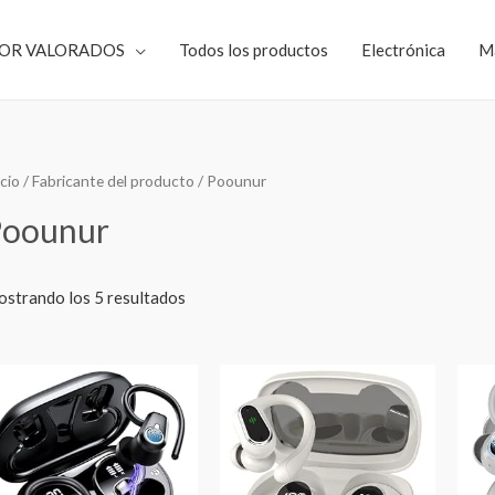
JOR VALORADOS
Todos los productos
Electrónica
M
icio
/ Fabricante del producto / ‎Poounur
Poounur
strando los 5 resultados