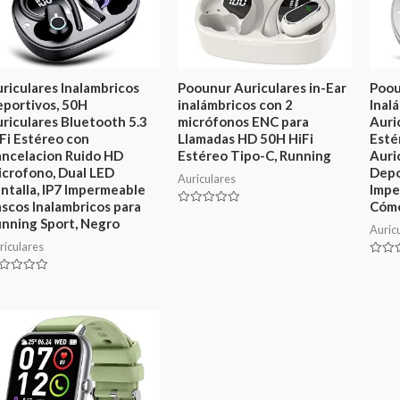
riculares Inalambricos
Poounur Auriculares in-Ear
Poou
portivos, 50H
inalámbricos con 2
Inal
riculares Bluetooth 5.3
micrófonos ENC para
Auri
Fi Estéreo con
Llamadas HD 50H HiFi
Esté
ncelacion Ruido HD
Estéreo Tipo-C, Running
Auri
crofono, Dual LED
Depo
Auriculares
ntalla, IP7 Impermeable
Impe
scos Inalambricos para
Cómo
Valorado
nning Sport, Negro
en
Auric
0
riculares
de
5
Valor
en
lorado
0
de
5