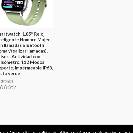
artwatch, 1,85″ Reloj
teligente Hombre Mujer
n llamadas Bluetooth
omar/realizar llamadas),
lsera Actividad con
lsómetro, 112 Modos
porte, Impermeable IP68,
sto verde
ectrónica
lorado
ados de Amazon EU, en calidad de afiliado de Amazon obtengo ingresos p