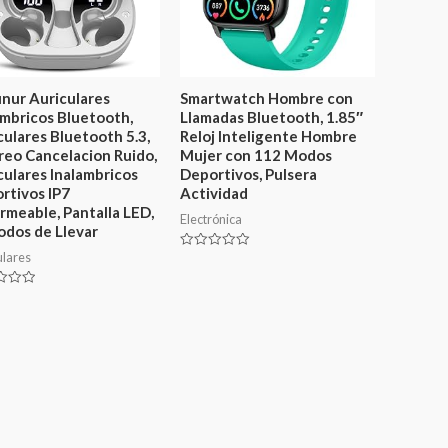
nur Auriculares
Smartwatch Hombre con
ámbricos Bluetooth,
Llamadas Bluetooth, 1.85″
culares Bluetooth 5.3,
Reloj Inteligente Hombre
reo Cancelacion Ruido,
Mujer con 112 Modos
culares Inalambricos
Deportivos, Pulsera
rtivos IP7
Actividad
rmeable, Pantalla LED,
Electrónica
dos de Llevar
ulares
Valorado
en
0
de
ado
5