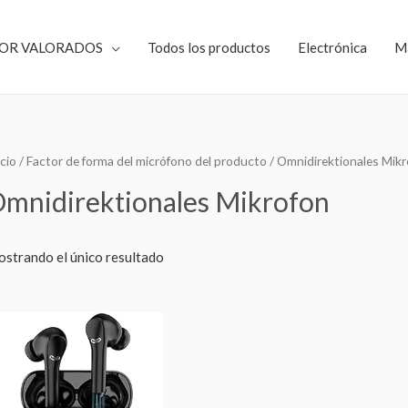
JOR VALORADOS
Todos los productos
Electrónica
M
icio
/ Factor de forma del micrófono del producto / ‎Omnidirektionales Mik
Omnidirektionales Mikrofon
strando el único resultado