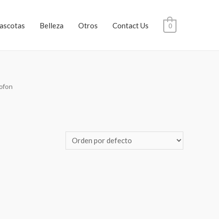
ascotas
Belleza
Otros
Contact Us
0
rofon