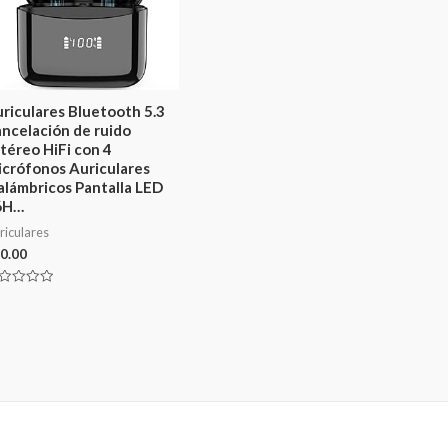
riculares Bluetooth 5.3
ncelación de ruido
téreo HiFi con 4
crófonos Auriculares
alámbricos Pantalla LED
6H…
riculares
0.00
lorado