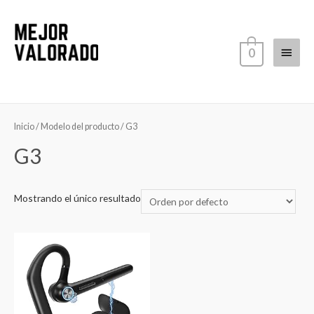
Ir
al
contenido
Menú
0
princi
Inicio
/ Modelo del producto / ‎G3
‎G3
Mostrando el único resultado