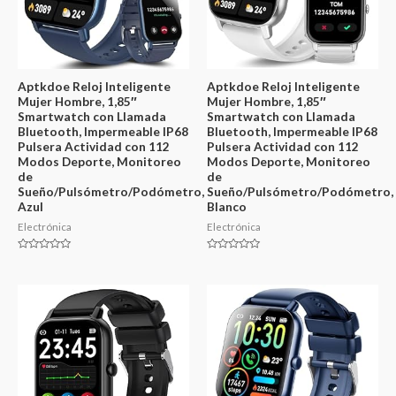
Aptkdoe Reloj Inteligente
Aptkdoe Reloj Inteligente
Mujer Hombre, 1,85″
Mujer Hombre, 1,85″
Smartwatch con Llamada
Smartwatch con Llamada
Bluetooth, Impermeable IP68
Bluetooth, Impermeable IP68
Pulsera Actividad con 112
Pulsera Actividad con 112
Modos Deporte, Monitoreo
Modos Deporte, Monitoreo
de
de
Sueño/Pulsómetro/Podómetro,
Sueño/Pulsómetro/Podómetro,
Azul
Blanco
Electrónica
Electrónica
Valorado
Valorado
en
en
0
0
de
de
5
5