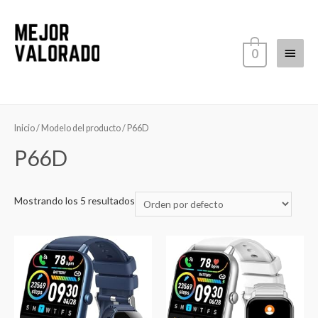
Ir
al
contenido
Menú
0
princi
Inicio
/ Modelo del producto / ‎P66D
‎P66D
Mostrando los 5 resultados