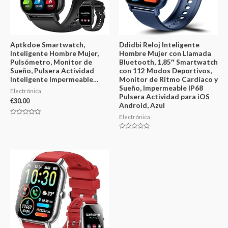
Aptkdoe Smartwatch,
Ddidbi Reloj Inteligente
Inteligente Hombre Mujer,
Hombre Mujer con Llamada
Pulsómetro, Monitor de
Bluetooth, 1,85″ Smartwatch
Sueño, Pulsera Actividad
con 112 Modos Deportivos,
Inteligente Impermeable…
Monitor de Ritmo Cardíaco y
Sueño, Impermeable IP68
Electrónica
Pulsera Actividad para iOS
€
30.00
Android, Azul
Electrónica
Valorado
en
0
Valorado
de
en
5
0
de
5