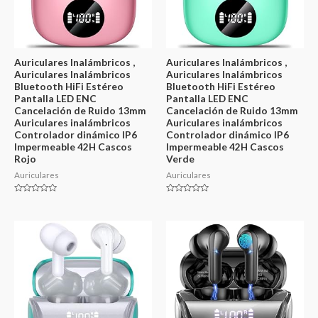
Auriculares Inalámbricos ,
Auriculares Inalámbricos ,
Auriculares Inalámbricos
Auriculares Inalámbricos
Bluetooth HiFi Estéreo
Bluetooth HiFi Estéreo
Pantalla LED ENC
Pantalla LED ENC
Cancelación de Ruido 13mm
Cancelación de Ruido 13mm
Auriculares inalámbricos
Auriculares inalámbricos
Controlador dinámico IP6
Controlador dinámico IP6
Impermeable 42H Cascos
Impermeable 42H Cascos
Rojo
Verde
Auriculares
Auriculares
Valorado
Valorado
en
en
0
0
de
de
5
5