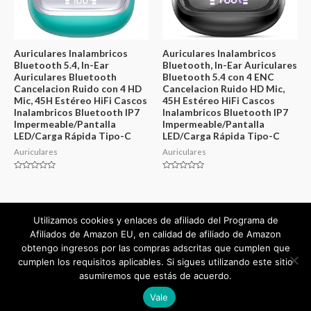
Auriculares Inalambricos
Auriculares Inalambricos
Bluetooth 5.4, In-Ear
Bluetooth, In-Ear Auriculares
Auriculares Bluetooth
Bluetooth 5.4 con 4 ENC
Cancelacion Ruido con 4 HD
Cancelacion Ruido HD Mic,
Mic, 45H Estéreo HiFi Cascos
45H Estéreo HiFi Cascos
Inalambricos Bluetooth IP7
Inalambricos Bluetooth IP7
Impermeable/Pantalla
Impermeable/Pantalla
LED/Carga Rápida Tipo-C
LED/Carga Rápida Tipo-C
Auriculares
Auriculares
Valorado
Valorado
en
en
0
0
de
de
5
5
Utilizamos cookies y enlaces de afiliado del Programa de
Afiliados de Amazon EU, en calidad de afiliado de Amazon
obtengo ingresos por las compras adscritas que cumplen que
cumplen los requisitos aplicables. Si sigues utilizando este sitio
Copyright © 2026
mejorvalorado.com
asumiremos que estás de acuerdo.
Powered by
mejorvalorado.com
Vale