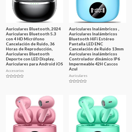
Auriculares Bluetooth, 2024
Auriculares Inalámbricos ,
Auriculares Bluetooth 5.3
Auriculares Inalámbricos
con 4 HD Micrófono
Bluetooth HiFi Estéreo
Cancelación de Ruido, 36
Pantalla LED ENC
Horas de Reproducción,
Cancelación de Ruido 13mm
Auriculares Bluetooth
Auriculares inalámbricos
Deporte con LED Display,
Controlador dinámico IP6
Auriculares para Android iOS
Impermeable 42H Cascos
Azul
Accesorios
Auriculares
Valorado
en
Valorado
0
en
de
0
5
de
5