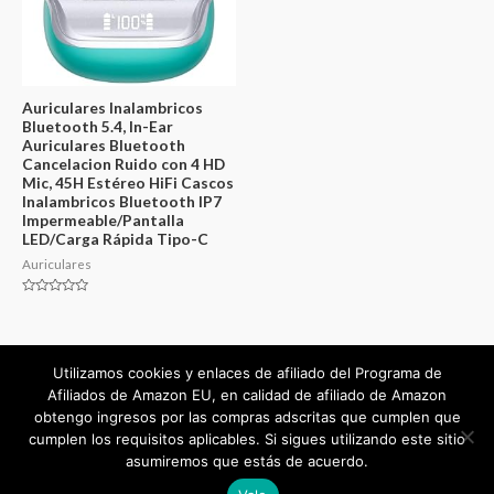
Auriculares Inalambricos
Bluetooth 5.4, In-Ear
Auriculares Bluetooth
Cancelacion Ruido con 4 HD
Mic, 45H Estéreo HiFi Cascos
Inalambricos Bluetooth IP7
Impermeable/Pantalla
LED/Carga Rápida Tipo-C
Auriculares
Valorado
en
0
de
5
Utilizamos cookies y enlaces de afiliado del Programa de
Afiliados de Amazon EU, en calidad de afiliado de Amazon
obtengo ingresos por las compras adscritas que cumplen que
cumplen los requisitos aplicables. Si sigues utilizando este sitio
Copyright © 2026
mejorvalorado.com
asumiremos que estás de acuerdo.
Powered by
mejorvalorado.com