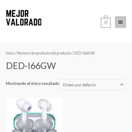
Ir
al
contenido
Menú
0
princi
Inicio
/ Número de producto del producto / ‎DED-I66GW
‎DED-I66GW
Mostrando el único resultado