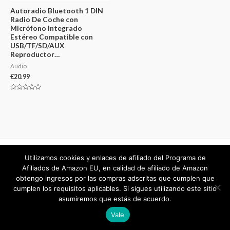
Autoradio Bluetooth 1 DIN
Radio De Coche con
Micrófono Integrado
Estéreo Compatible con
USB/TF/SD/AUX
Reproductor…
Audio
€
20.99
Valorado
en
0
de
5
Utilizamos cookies y enlaces de afiliado del Programa de
Copyright © 2026
mejorvalorado.com
Afiliados de Amazon EU, en calidad de afiliado de Amazon
obtengo ingresos por las compras adscritas que cumplen que
Powered by
mejorvalorado.com
cumplen los requisitos aplicables. Si sigues utilizando este sitio
asumiremos que estás de acuerdo.
Vale