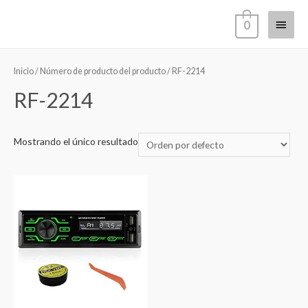
Ir
Menú
0
al
contenido
princi
Inicio
/ Número de producto del producto / RF-2214
RF-2214
Mostrando el único resultado