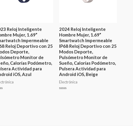
23 Reloj Inteligente
2024 Reloj Inteligente
mbre Mujer, 1.69”
Hombre Mujer, 1.69”
martwatch Impermeable
Smartwatch Impermeable
68 Reloj Deportivo con 25
IP68 Reloj Deportivo con 25
odos Deporte,
Modos Deporte,
lsómetro Monitor de
Pulsómetro Monitor de
eño, Calorías Podómetro,
Sueño, Calorías Podómetro,
lsera Actividad para
Pulsera Actividad para
droid iOS, Azul
Android iOS, Beige
ectrónica
Electrónica
lorado
Valorado
en
0
de
5