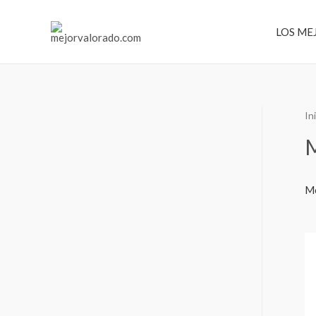
Ir
al
LOS ME
contenido
In
‎
Mo