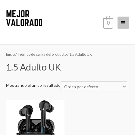
Ir
al
contenido
Menú
0
princi
Inicio
/ Tiempo de carga del producto / ‎1.5 Adulto UK
‎1.5 Adulto UK
Mostrando el único resultado