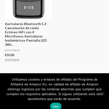
Auriculares Bluetooth 5.3
Cancelación de ruido
Estéreo HiFi con 4
Micrófonos Auriculares
Inalámbricos Pantalla LED
36H…
Auriculares
€
50.00
Valorado
en
0
de
5
Utilizamos cookies y enlaces de afiliado del Programa de
Afiliados de Amazon EU, en calidad de afiliado de Amazon
obtengo ingresos por las compras adscritas que cumplen que
cumplen los requisitos aplicables. Si sigues utilizando este sitio
Copyright © 2026
mejorvalorado.com
asumiremos que estás de acuerdo.
Powered by
mejorvalorado.com
Vale