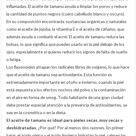
inflamadas. El aceite de tamanu ayuda a limpiar los poros y reduce
la cantidad de puntos negros (cuero cabelludo blanco y oscuro).
En su composición encontrarás sustancias orgánicas y naturales
como el aceite de jojoba, la vitamina E o el aceite de cáñamo, que
además ayuda a combatir el acné. El aceite de tamanu reduce las
bolsas, lo que significa que puedes usarlo en la piel debajo de los
ojos, especialmente si quieres reducir los signos de falta de sueño
o fatiga.
Los flavonoides atrapan los radicales libres de oxígeno, lo que hace
que el aceite de tamanu sea antioxidante. Esta función es
extremadamente importante en otoño e invierno, cuando la piel
está expuesta a los efectos nocivos del polvo y la contaminación
en el aire en forma de smog. Todo habitante de una gran ciudad
debe prestar especial atención a la presencia de antioxidantes, ya
sea en la cosmética o en la dieta.
El aceite de tamanu es ideal para pieles secas, muy secas y
deshidratadas.
¿Por qué? Por al menos dos razones. En primer
lugar, el ácido oleico y el ácido linoleico hidratan la piel, calman las