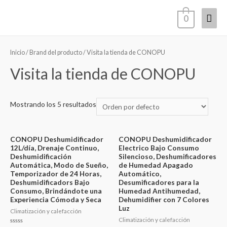
Ir
Men
0
al
contenido
princ
Inicio
/ Brand del producto / Visita la tienda de CONOPU
Visita la tienda de CONOPU
Mostrando los 5 resultados
CONOPU Deshumidificador
CONOPU Deshumidificador
12L/día, Drenaje Continuo,
Electrico Bajo Consumo
Deshumidificación
Silencioso, Deshumificadores
Automática, Modo de Sueño,
de Humedad Apagado
Temporizador de 24 Horas,
Automático,
Deshumidificadors Bajo
Desumificadores para la
Consumo, Brindándote una
Humedad Antihumedad,
Experiencia Cómoda y Seca
Dehumidifier con 7 Colores
Luz
Climatización y calefacción
Climatización y calefacción