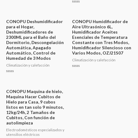
Valorado
en
Valorado
0
en
de
0
5
de
5
CONOPU Deshumidificador
CONOPU Humidificador de
para el Hogar,
Aire Ultrasónico 6L,
Deshumidificadores de
Humidificador Aceites
2300ML para el Baño del
Esenciales de Temperatura
Dormitorio, Descongelación
Constante con Tres Modos,
Automática, Apagado
Humidificador Silencioso con
Automático, Control de
Varios Modos, OZJ21S07
Humedad de 3 Modos
Climatización y calefacción
Climatización y calefacción
Valorado
en
Valorado
0
en
de
0
5
de
5
CONOPU Maquina de hielo,
Maquina Hacer Cubitos de
Hielo para Casa, 9 cubos
listos en tan solo 9 minutos,
12kg/24h, 2 Tamaños de
Cubitos, Con función de
autolimpieza
Electrodomésticos especializados y
utensilios eléctricos