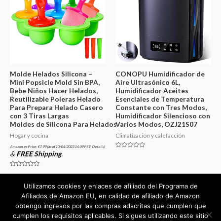
Molde Helados Silicona –
CONOPU Humidificador de
Mini Popsicle Mold Sin BPA,
Aire Ultrasónico 6L,
Bebe Niños Hacer Helados,
Humidificador Aceites
Reutilizable Poleras Helado
Esenciales de Temperatura
Para Prepara Helado Casero
Constante con Tres Modos,
con 3 Tiras Largas
Humidificador Silencioso con
Moldes de Silicona Para Helados
Varios Modos, OZJ21S07
Hogar y cocina
Climatización y calefacción
Amazon.es Price:
€
7.99
(as of 10/04/2023 14:09 PST-
Details
)
&
FREE Shipping
.
Valorado
en
0
de
Valorado
5
en
0
Utilizamos cookies y enlaces de afiliado del Programa de
de
5
Afiliados de Amazon EU, en calidad de afiliado de Amazon
obtengo ingresos por las compras adscritas que cumplen que
cumplen los requisitos aplicables. Si sigues utilizando este sitio
Copyright © 2026
mejorvalorado.com