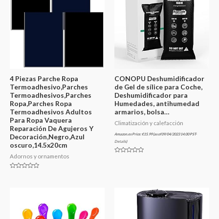
4 Piezas Parche Ropa
CONOPU Deshumidificador
Termoadhesivo,Parches
de Gel de sílice para Coche,
Termoadhesivos,Parches
Deshumidificador para
Ropa,Parches Ropa
Humedades, antihumedad
Termoadhesivos Adultos
armarios, bolsa…
Para Ropa Vaquera
Climatización y calefacción
Reparación De Agujeros Y
Amazon.es Price:
€
15.99
(as of 09/04/2023 14:00 PST-
Decoración,Negro,Azul
Details
)
oscuro,14.5x20cm
Adornos y ornamentos
Valorado
en
0
Valorado
de
en
5
0
de
5