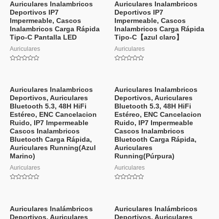
Auriculares Inalambricos
Auriculares Inalambricos
Deportivos IP7
Deportivos IP7
Impermeable, Cascos
Impermeable, Cascos
Inalambricos Carga Rápida
Inalambricos Carga Rápida
Tipo-C Pantalla LED
Tipo-C【azul claro】
Auriculares
Auriculares
Valorado
Valorado
en
en
0
0
de
de
5
5
Auriculares Inalambricos
Auriculares Inalambricos
Deportivos, Auriculares
Deportivos, Auriculares
Bluetooth 5.3, 48H HiFi
Bluetooth 5.3, 48H HiFi
Estéreo, ENC Cancelacion
Estéreo, ENC Cancelacion
Ruido, IP7 Impermeable
Ruido, IP7 Impermeable
Cascos Inalambricos
Cascos Inalambricos
Bluetooth Carga Rápida,
Bluetooth Carga Rápida,
Auriculares Running(Azul
Auriculares
Marino)
Running(Púrpura)
Auriculares
Auriculares
Valorado
Valorado
en
en
0
0
de
de
5
5
Auriculares Inalámbricos
Auriculares Inalámbricos
Deportivos, Auriculares
Deportivos, Auriculares