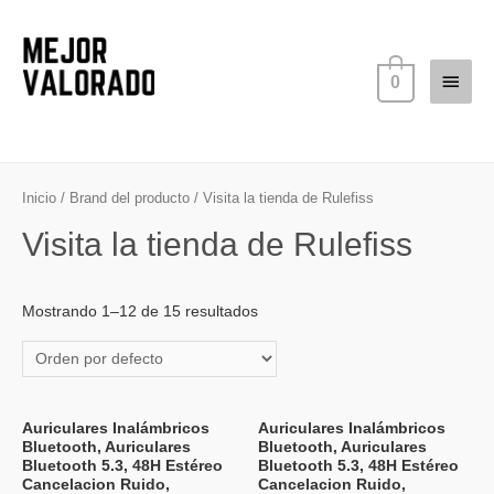
Ir
al
contenido
Menú
0
princi
Inicio
/ Brand del producto / Visita la tienda de Rulefiss
Visita la tienda de Rulefiss
Mostrando 1–12 de 15 resultados
Auriculares Inalámbricos
Auriculares Inalámbricos
Bluetooth, Auriculares
Bluetooth, Auriculares
Bluetooth 5.3, 48H Estéreo
Bluetooth 5.3, 48H Estéreo
Cancelacion Ruido,
Cancelacion Ruido,