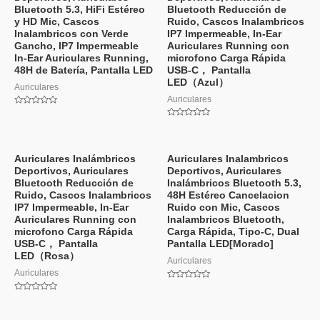
Bluetooth 5.3, HiFi Estéreo
Bluetooth Reducción de
y HD Mic, Cascos
Ruido, Cascos Inalambricos
Inalambricos con Verde
IP7 Impermeable, In-Ear
Gancho, IP7 Impermeable
Auriculares Running con
In-Ear Auriculares Running,
microfono Carga Rápida
48H de Batería, Pantalla LED
USB-C， Pantalla
LED（Azul）
Auriculares
Auriculares
Valorado
en
Valorado
0
en
de
0
5
de
5
Auriculares Inalámbricos
Auriculares Inalambricos
Deportivos, Auriculares
Deportivos, Auriculares
Bluetooth Reducción de
Inalámbricos Bluetooth 5.3,
Ruido, Cascos Inalambricos
48H Estéreo Cancelacion
IP7 Impermeable, In-Ear
Ruido con Mic, Cascos
Auriculares Running con
Inalambricos Bluetooth,
microfono Carga Rápida
Carga Rápida, Tipo-C, Dual
USB-C， Pantalla
Pantalla LED[Morado]
LED（Rosa）
Auriculares
Auriculares
Valorado
en
Valorado
0
en
de
0
5