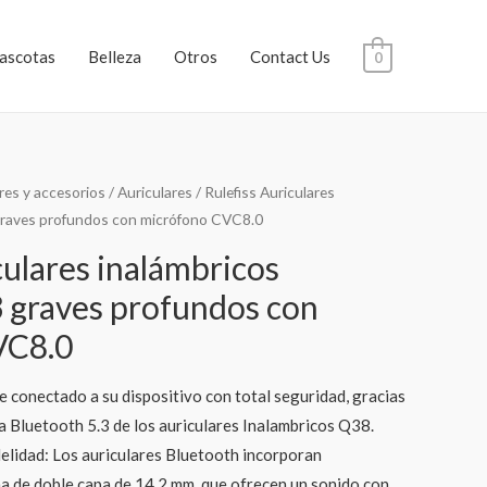
ascotas
Belleza
Otros
Contact Us
0
res y accesorios
/
Auriculares
/ Rulefiss Auriculares
 graves profundos con micrófono CVC8.0
culares inalámbricos
3 graves profundos con
VC8.0
 conectado a su dispositivo con total seguridad, gracias
a Bluetooth 5.3 de los auriculares Inalambricos Q38.
idelidad: Los auriculares Bluetooth incorporan
a de doble capa de 14,2 mm, que ofrecen un sonido con