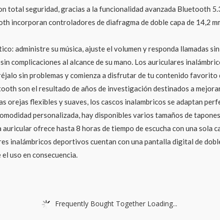
 total seguridad, gracias a la funcionalidad avanzada Bluetooth 5.
tooth incorporan controladores de diafragma de doble capa de 14,2 
o: administre su música, ajuste el volumen y responda llamadas sin 
 sin complicaciones al alcance de su mano. Los auriculares inalámbr
éjalo sin problemas y comienza a disfrutar de tu contenido favorito
ooth son el resultado de años de investigación destinados a mejora
as orejas flexibles y suaves, los cascos inalambricos se adaptan per
 comodidad personalizada, hay disponibles varios tamaños de tapones
 auricular ofrece hasta 8 horas de tiempo de escucha con una sola car
ares inalámbricos deportivos cuentan con una pantalla digital de dob
e el uso en consecuencia.
Frequently Bought Together Loading...