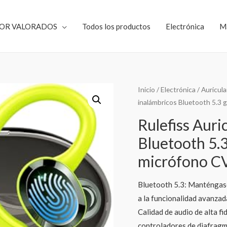
JOR VALORADOS
Todos los productos
Electrónica
M
Inicio
/
Electrónica
/
Auricula
inalámbricos Bluetooth 5.3
Rulefiss Auri
Bluetooth 5.
micrófono C
Bluetooth 5.3: Manténgase
a la funcionalidad avanzad
Calidad de audio de alta f
controladores de diafragm