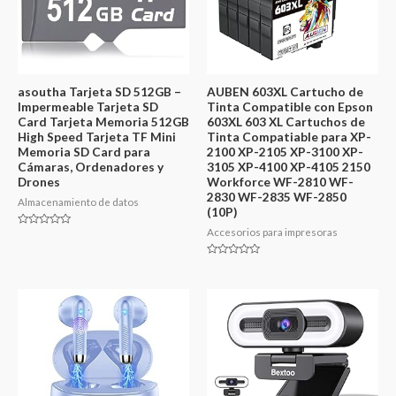
asoutha Tarjeta SD 512GB –
AUBEN 603XL Cartucho de
Impermeable Tarjeta SD
Tinta Compatible con Epson
Card Tarjeta Memoria 512GB
603XL 603 XL Cartuchos de
High Speed Tarjeta TF Mini
Tinta Compatiable para XP-
Memoria SD Card para
2100 XP-2105 XP-3100 XP-
Cámaras, Ordenadores y
3105 XP-4100 XP-4105 2150
Drones
Workforce WF-2810 WF-
2830 WF-2835 WF-2850
Almacenamiento de datos
(10P)
Accesorios para impresoras
Valorado
en
0
de
Valorado
5
en
0
de
5