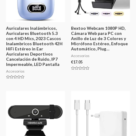
Auriculares Inalámbricos,
Bextoo Webcam 1080P HD,
Auriculares Bluetooth 5.3
Cámara Web para PC con
con 4 HD Mics, 2023 Cascos
Anillo de Luz de 3 Colores y
Inalambricos Bluetooth 42H
Micrófono Estéreo, Enfoque
HiFi Estéreo in Ear
Automático, Plug…
Auriculares Deportivos
Accesorios
Cancelación de Ruido, IP7
€
17.05
Impermeable, LED Pantalla
Accesorios
Valorado
en
0
Valorado
de
en
5
0
de
5