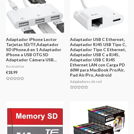
Adaptador iPhone Lector
Adaptador USB C Ethernet,
Tarjetas SD/TF,Adaptador
Adaptador RJ45 USB Tipo C,
SD iPhone,6 en 1 Adaptador
Adaptador Tipo C Ethernet,
iPhone a USB OTG SD
Adaptador USB C a RJ45,
Adaptador Cámara USB…
Adaptador USB C RJ45
Ethernet LAN con Carga PD
Accesorios
60W para MacBook Pro/Air,
€
18.99
Pad Air/Pro, Android
Adaptadores de red
Valorado
en
0
Valorado
de
en
5
0
de
5