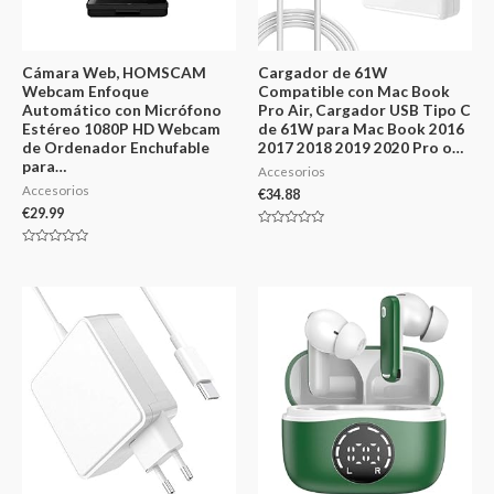
Cámara Web, HOMSCAM
Cargador de 61W
Webcam Enfoque
Compatible con Mac Book
Automático con Micrófono
Pro Air, Cargador USB Tipo C
Estéreo 1080P HD Webcam
de 61W para Mac Book 2016
de Ordenador Enchufable
2017 2018 2019 2020 Pro o…
para…
Accesorios
Accesorios
€
34.88
€
29.99
Valorado
en
Valorado
0
en
de
0
5
de
5