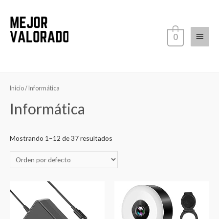
Ir
al
contenido
Menú
0
princi
Inicio
/ Informática
Informática
Mostrando 1–12 de 37 resultados