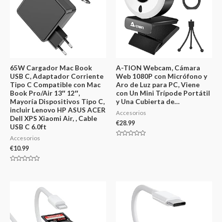
65W Cargador Mac Book
A-TION Webcam, Cámara
USB C, Adaptador Corriente
Web 1080P con Micrófono y
Tipo C Compatible con Mac
Aro de Luz para PC, Viene
Book Pro/Air 13″ 12″,
con Un Mini Trípode Portátil
Mayoría Dispositivos Tipo C,
y Una Cubierta de…
incluir Lenovo HP ASUS ACER
Accesorios
Dell XPS Xiaomi Air, , Cable
€
28.99
USB C 6.0ft
Accesorios
Valorado
en
€
10.99
0
de
5
Valorado
en
0
de
5