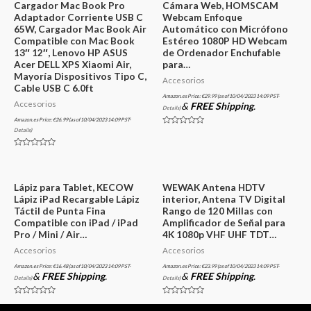
Cargador Mac Book Pro
Cámara Web, HOMSCAM
Adaptador Corriente USB C
Webcam Enfoque
65W, Cargador Mac Book Air
Automático con Micrófono
Compatible con Mac Book
Estéreo 1080P HD Webcam
13″ 12″, Lenovo HP ASUS
de Ordenador Enchufable
Acer DELL XPS Xiaomi Air,
para…
Mayoría Dispositivos Tipo C,
Accesorios
Cable USB C 6.0ft
Amazon.es Price:
€
29.99
(as of 10/04/2023 14:09 PST-
Accesorios
&
FREE Shipping
.
Details
)
Amazon.es Price:
€
26.99
(as of 10/04/2023 14:09 PST-
Details
)
Valorado
en
0
Valorado
de
en
5
0
de
5
Lápiz para Tablet, KECOW
WEWAK Antena HDTV
Lápiz iPad Recargable Lápiz
interior, Antena TV Digital
Táctil de Punta Fina
Rango de 120 Millas con
Compatible con iPad / iPad
Amplificador de Señal para
Pro / Mini / Air…
4K 1080p VHF UHF TDT…
Accesorios
Accesorios
Amazon.es Price:
€
16.48
(as of 10/04/2023 14:09 PST-
Amazon.es Price:
€
23.99
(as of 10/04/2023 14:09 PST-
&
FREE Shipping
.
&
FREE Shipping
.
Details
)
Details
)
Valorado
Valorado
en
en