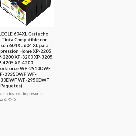
LEGLE 604XL Cartucho
 Tinta Compatible con
son 604XL 604 XL para
xpression Home XP-2205
P-2200 XP-3200 XP-3205
P-4205 XP-4200
orkforce WF-2910DWF
F-2935DWF WF-
930DWF WF-2950DWF
 Paquetes)
cesorios para impresoras
lorado