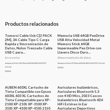
Productos relacionados
Tomorsi Cable Usb C[2 PACK
Memoria USB 64GB PenDrive
2M], 3A Cable Tipo C Carga
USB Alta Velocidad Metal
Rapida y Sincronización de
Memory Stick 64GB
Datos, Nylon Trenzado Cable
Impermeable Pen Drive con
USB C para…
Llavero Disco Duro…
Accesorios
Almacenamiento de datos
Amazon.es Price:
€
10.99
(as of 09/04/2023 14:01 PST-
Amazon.es Price:
€
9.99
(as of 09/04/2023 14:01 PST-
Details
)
Details
)
Valorado
en
Valorado
0
en
de
0
5
de
5
AUBEN 603XL Cartucho de
Auriculares Inalámbricos,
Tinta Compatible con Epson
Auriculares Bluetooth 5.3
603XL 603 XL Cartuchos de
con 4 HD Mics, 2023 Cascos
Tinta Compatiable para XP-
Inalambricos Bluetooth 42H
2100 XP-2105 XP-3100 XP-
HiFi Estéreo in Ear
3105 XP-4100 XP-4105 2150
Auriculares Deportivos