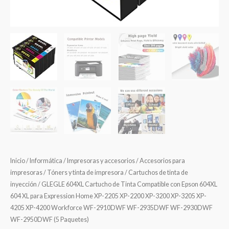
Inicio
/
Informática
/
Impresoras y accesorios
/
Accesorios para
impresoras
/
Tóners y tinta de impresora
/
Cartuchos de tinta de
inyección
/ GLEGLE 604XL Cartucho de Tinta Compatible con Epson 604XL
604 XL para Expression Home XP-2205 XP-2200 XP-3200 XP-3205 XP-
4205 XP-4200 Workforce WF-2910DWF WF-2935DWF WF-2930DWF
WF-2950DWF (5 Paquetes)