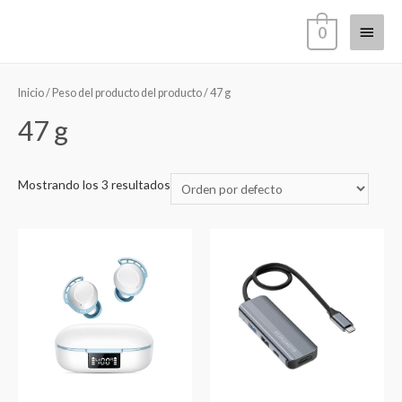
Ir
Menú
0
al
contenido
princi
Inicio
/ Peso del producto del producto / ‎47 g
‎47 g
Mostrando los 3 resultados