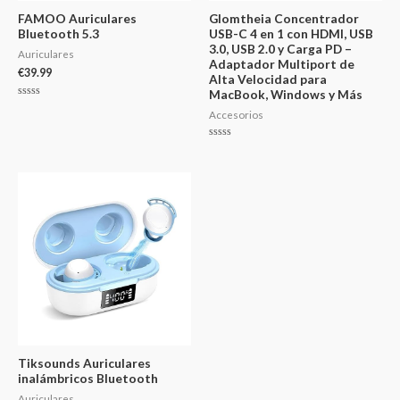
FAMOO Auriculares
Glomtheia Concentrador
Bluetooth 5.3
USB-C 4 en 1 con HDMI, USB
3.0, USB 2.0 y Carga PD –
Auriculares
Adaptador Multiport de
€
39.99
Alta Velocidad para
MacBook, Windows y Más
Valorado
Accesorios
en
0
de
5
Valorado
en
0
de
5
Tiksounds Auriculares
inalámbricos Bluetooth
Auriculares