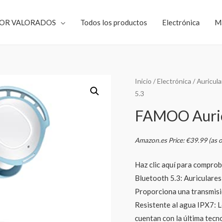
JOR VALORADOS
Todos los productos
Electrónica
M
Inicio
/
Electrónica
/
Auricula
5.3
FAMOO Auricu
Amazon.es Price:
€
39.99
(as 
Haz clic aquí para comprob
Bluetooth 5.3: Auriculares
Proporciona una transmisi
Resistente al agua IPX7: L
cuentan con la última tec