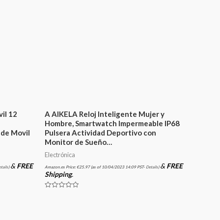
il 12
A AIKELA Reloj Inteligente Mujer y
Hombre, Smartwatch Impermeable IP68
 de Movil
Pulsera Actividad Deportivo con
Monitor de Sueño…
Electrónica
&
FREE
&
FREE
tails
)
Amazon.es Price:
€
25.97
(as of 10/04/2023 14:09 PST-
Details
)
Shipping
.
Valorado
en
0
de
5