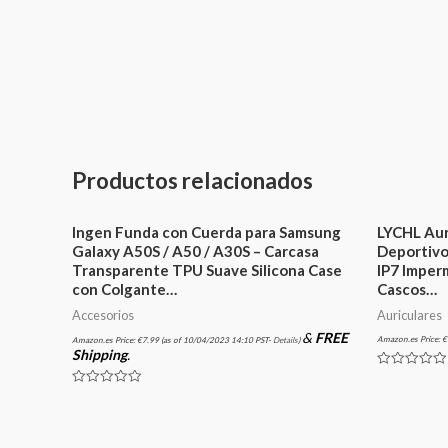
Productos relacionados
Ingen Funda con Cuerda para Samsung
LYCHL Aur
Galaxy A50S / A50 / A30S – Carcasa
Deportivo
Transparente TPU Suave Silicona Case
IP7 Imper
con Colgante…
Cascos…
Accesorios
Auriculares
&
FREE
Amazon.es Price:
€
Amazon.es Price:
€
7.99
(as of 10/04/2023 14:10 PST-
Details
)
Shipping
.
Valorado
en
Valorado
0
en
de
0
5
de
5