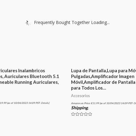
Frequently Bought Together Loading...
iculares Inalambricos
Lupa de Pantalla,Lupa para Móv
s, Auriculares Bluetooth 5.1
Pulgadas,Amplificador Imagen
meable Running Auriculares,
Móvil,Amplificador de Pantalla
para Todos Los…
Accesorios
19.99
(as of 10/04/2023 14:09 PST-
Details
)
Amazon.es Price:
€
11.99
(as of 10/04/2023 14:09 PST-
De
Shipping
.
Valorado
en
0
de
5