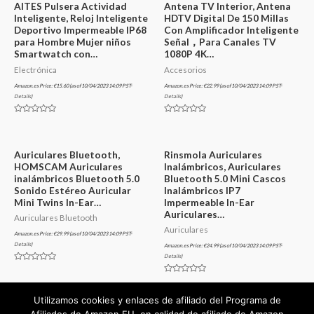
AITES Pulsera Actividad
Antena TV Interior, Antena
Inteligente, Reloj Inteligente
HDTV Digital De 150 Millas
Deportivo Impermeable IP68
Con Amplificador Inteligente
para Hombre Mujer niños
Señal，Para Canales TV
Smartwatch con…
1080P 4K…
Electrónica
Accesorios
Amazon.es Price:
€
15.60
(as of 10/04/2023 14:09 PST-
Amazon.es Price:
€
22.99
(as of 10/04/2023 14:09 PST-
Details
)
Details
)
Valorado
Valorado
en
en
0
0
de
de
5
5
Auriculares Bluetooth,
Rinsmola Auriculares
HOMSCAM Auriculares
Inalámbricos, Auriculares
inalámbricos Bluetooth 5.0
Bluetooth 5.0 Mini Cascos
Sonido Estéreo Auricular
Inalámbricos IP7
Mini Twins In-Ear…
Impermeable In-Ear
Auriculares…
Auriculares Bluetooth
Auriculares
Amazon.es Price:
€
29.99
(as of 10/04/2023 14:09 PST-
Details
)
Amazon.es Price:
€
24.99
(as of 10/04/2023 14:09 PST-
Details
)
Valorado
en
Valorado
0
en
de
0
Utilizamos cookies y enlaces de afiliado del Programa de
5
de
5