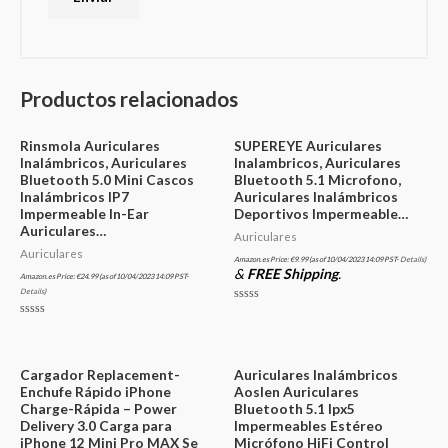
Productos relacionados
Rinsmola Auriculares
SUPEREYE Auriculares
Inalámbricos, Auriculares
Inalambricos, Auriculares
Bluetooth 5.0 Mini Cascos
Bluetooth 5.1 Microfono,
Inalámbricos IP7
Auriculares Inalámbricos
Impermeable In-Ear
Deportivos Impermeable…
Auriculares…
Auriculares
Auriculares
Amazon.es Price:
€
9.99
(as of 10/04/2023 14:09 PST-
Details
)
&
FREE Shipping
.
Amazon.es Price:
€
24.99
(as of 10/04/2023 14:09 PST-
Details
)
Valorado
en
Valorado
0
en
de
0
5
de
5
Cargador Replacement-
Auriculares Inalámbricos
Enchufe Rápido iPhone
Aoslen Auriculares
Charge-Rápida – Power
Bluetooth 5.1 Ipx5
Delivery 3.0 Carga para
Impermeables Estéreo
iPhone 12 Mini Pro MAX Se
Micrófono HiFi Control