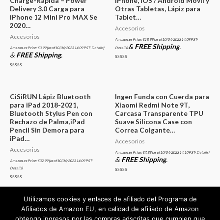
Charge-Rápida – Power
iPhone, iOS / Android Móvil y
Delivery 3.0 Carga para
Otras Tabletas, Lápiz para
iPhone 12 Mini Pro MAX Se
Tablet…
2020…
Accesorios
Accesorios
Amazon.es Price:
€
19.99
(as of 10/04/2023 14:09 PST-
&
FREE Shipping
.
Amazon.es Price:
€
3.99
(as of 10/04/2023 14:09 PST-
Details
)
Details
)
&
FREE Shipping
.
Valorado
en
Valorado
0
en
de
0
5
de
5
CiSiRUN Lápiz Bluetooth
Ingen Funda con Cuerda para
para iPad 2018-2021,
Xiaomi Redmi Note 9T,
Bluetooth Stylus Pen con
Carcasa Transparente TPU
Rechazo de Palma,iPad
Suave Silicona Case con
Pencil Sin Demora para
Correa Colgante…
iPad…
Accesorios
Accesorios
Amazon.es Price:
€
7.88
(as of 10/04/2023 14:10 PST-
Details
)
&
FREE Shipping
.
Amazon.es Price:
€
32.99
(as of 10/04/2023 14:09 PST-
Details
)
Valorado
en
Valorado
0
en
de
0
Utilizamos cookies y enlaces de afiliado del Programa de
5
de
5
Afiliados de Amazon EU, en calidad de afiliado de Amazon
obtengo ingresos por las compras adscritas que cumplen que