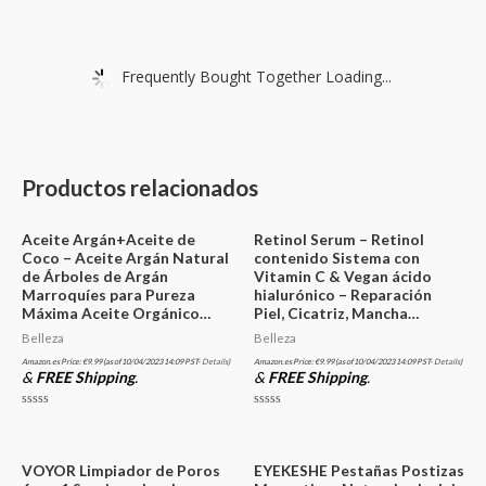
Frequently Bought Together Loading...
Productos relacionados
Aceite Argán+Aceite de
Retinol Serum – Retinol
Coco – Aceite Argán Natural
contenido Sistema con
de Árboles de Argán
Vitamin C & Vegan ácido
Marroquíes para Pureza
hialurónico – Reparación
Máxima Aceite Orgánico…
Piel, Cicatriz, Mancha…
Belleza
Belleza
Amazon.es Price:
€
9.99
(as of 10/04/2023 14:09 PST-
Details
)
Amazon.es Price:
€
9.99
(as of 10/04/2023 14:09 PST-
Details
)
&
FREE Shipping
.
&
FREE Shipping
.
Valorado
Valorado
en
en
0
0
de
de
5
5
VOYOR Limpiador de Poros
EYEKESHE Pestañas Postizas