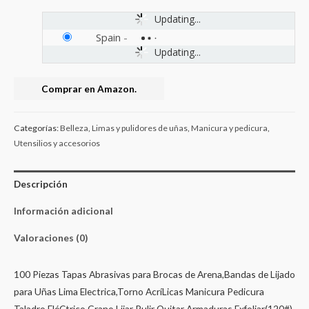
Updating...
Spain
-
Updating...
Comprar en Amazon.
Categorías:
Belleza
,
Limas y pulidores de uñas
,
Manicura y pedicura
,
Utensilios y accesorios
Descripción
Información adicional
Valoraciones (0)
100 Piezas Tapas Abrasivas para Brocas de Arena,Bandas de Lijado
para Uñas Lima Electrica,Torno AcríLicas Manicura Pedicura
Taladro EléCtrico Grano Lijar Pulir Quitar Armaduras Exfoliar(120#)