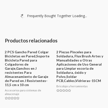
Frequently Bought Together Loading...
Productos relacionados
2 PCS Gancho Pared Colgar
2 Piezas Pinceles para
Bicicletas en Pared,Soporte
Soldadura, Flux Brush Artes y
Bicicleta Pared para
Manualidades u Otras
Colgadores de
Aplicaciones de Uso General
Garaje,Ganchos en J
para Limpiar escoria de
resistentes Para
Soldadura, óxido y
Almacenamiento de Garaje
Polvo,Soldar
de Pared en J Resistentes-
PCB,Cables,Vidrieras-15CM
11,5 cm x 10 cm
Bricolaje y herramientas
Accesorios para sistemas de
almacenaje
Valorado
en
0
Valorado
de
en
5
0