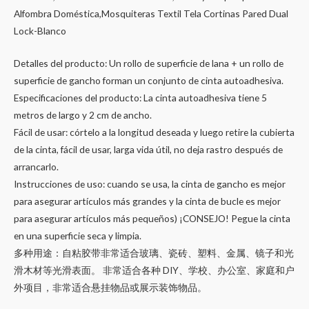
Alfombra Doméstica,Mosquiteras Textil Tela Cortinas Pared Dual
Lock-Blanco
Detalles del producto: Un rollo de superficie de lana + un rollo de
superficie de gancho forman un conjunto de cinta autoadhesiva.
Especificaciones del producto: La cinta autoadhesiva tiene 5
metros de largo y 2 cm de ancho.
Fácil de usar: córtelo a la longitud deseada y luego retire la cubierta
de la cinta, fácil de usar, larga vida útil, no deja rastro después de
arrancarlo.
Instrucciones de uso: cuando se usa, la cinta de gancho es mejor
para asegurar artículos más grandes y la cinta de bucle es mejor
para asegurar artículos más pequeños) ¡CONSEJO! Pegue la cinta
en una superficie seca y limpia.
多种用途：自粘胶带非常适合玻璃、瓷砖、塑料、金属、镜子和光
滑木材等光滑表面。 非常适合各种 DIY、学校、办公室、家庭和户
外项目，非常适合悬挂物品或展示装饰物品。