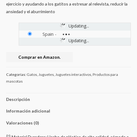
ejercicio y ayudando a los gatitos a estresar al relevista, reducir la
ansiedad y el aburrimiento
Updating...
Spain
-
Updating...
Comprar en Amazon.
Categorías:
Gatos
,
Juguetes
,
Juguetes interactivos
,
Productos para
mascotas
Descripción
Información adicional
Valoraciones (0)
🐱 Material Duradero: Hecho de plástico de alta calidad, cómodo a