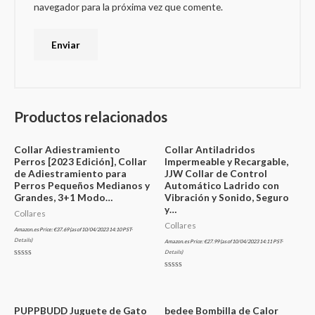
navegador para la próxima vez que comente.
Productos relacionados
Collar Adiestramiento
Collar Antiladridos
Perros [2023 Edición], Collar
Impermeable y Recargable,
de Adiestramiento para
JJW Collar de Control
Perros Pequeños Medianos y
Automático Ladrido con
Grandes, 3+1 Modo…
Vibración y Sonido, Seguro
y…
Collares
Collares
Amazon.es Price:
€
37.69
(as of 10/04/2023 14:10 PST-
Details
)
Amazon.es Price:
€
27.99
(as of 10/04/2023 14:11 PST-
Details
)
Valorado
en
Valorado
0
en
de
0
5
de
5
PUPPBUDD Juguete de Gato
bedee Bombilla de Calor