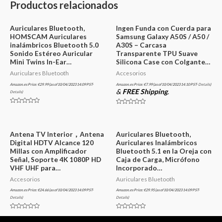
Productos relacionados
Auriculares Bluetooth,
Ingen Funda con Cuerda para
HOMSCAM Auriculares
Samsung Galaxy A50S / A50 /
inalámbricos Bluetooth 5.0
A30S – Carcasa
Sonido Estéreo Auricular
Transparente TPU Suave
Mini Twins In-Ear…
Silicona Case con Colgante…
Auriculares Bluetooth
Accesorios
Amazon.es Price:
€
29.99
(as of 10/04/2023 14:09 PST-
Amazon.es Price:
€
7.99
(as of 10/04/2023 14:10 PST-
Details
)
&
FREE Shipping
.
Details
)
Valorado
Valorado
en
en
0
0
de
de
5
5
Antena TV Interior，Antena
Auriculares Bluetooth,
Digital HDTV Alcance 120
Auriculares Inalámbricos
Millas con Amplificador
Bluetooth 5.1 en la Oreja con
Señal, Soporte 4K 1080P HD
Caja de Carga, Micrófono
VHF UHF para…
Incorporado…
Accesorios
Auriculares Bluetooth
Amazon.es Price:
€
24.66
(as of 10/04/2023 14:09 PST-
Amazon.es Price:
€
29.95
(as of 10/04/2023 14:09 PST-
Details
)
Details
)
Valorado
Valorado
en
en