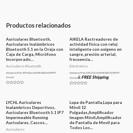
Productos relacionados
Auriculares Bluetooth,
AIKELA Rastreadores de
Auriculares Inalámbricos
actividad física con reloj
Bluetooth 5.1 en la Oreja con
inteligente con oxígeno en
Caja de Carga, Micrófono
sangre, presión arterial,
Incorporado…
frecuencia…
Auriculares Bluetooth
Electrónica
Amazon.es Price:
€
29.95
(as of 10/04/2023 14:09 PST-
Amazon.es Price:
€
34.27
(as of 10/04/2023 14:09 PST-
&
FREE Shipping
.
Details
)
Details
)
Valorado
Valorado
en
en
0
0
de
de
5
5
LYCHL Auriculares
Lupa de Pantalla,Lupa para
Inalambricos Deportivos,
Móvil 12
Auriculares Bluetooth 5.1 IP7
Pulgadas,Amplificador
Impermeable Running
Imagen Móvil,Amplificador
Auriculares, Cascos…
de Pantalla de Movil para
Todos Los…
Auriculares