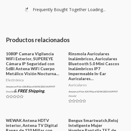
Frequently Bought Together Loading...
Productos relacionados
1080P Camara Vigilancia
Rinsmola Auriculares
WiFi Exterior, SUPEREYE
Inalámbricos, Auriculares
Cámara IP Seguridad con
Bluetooth 5.0 Mini Cascos
5dBi Antena WiFi Cuerpo
Inalámbricos IP7
Metálico Visión Nocturna…
Impermeable In-Ear
Auriculares…
Electrónica
Auriculares
Amazon.es Price:
€
28.80
(as of 10/04/2023 14:09 PST-
&
FREE Shipping
.
Details
)
Amazon.es Price:
€
24.99
(as of 10/04/2023 14:09 PST-
Details
)
Valorado
en
Valorado
0
en
de
0
5
de
5
WEWAK Antena HDTV
Bengux Smartwatch,Reloj
interior, Antena TV Digital
Inteligente Mujer
Rango de 120 Millas con
Hombre,Pantalla TFT de