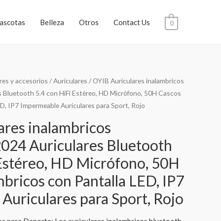
ascotas
Belleza
Otros
Contact Us
0
res y accesorios
/
Auriculares
/ OYIB Auriculares inalambricos
s Bluetooth 5.4 con HiFi Estéreo, HD Micrófono, 50H Cascos
D, IP7 Impermeable Auriculares para Sport, Rojo
ares inalambricos
2024 Auriculares Bluetooth
 Estéreo, HD Micrófono, 50H
bricos con Pantalla LED, IP7
Auriculares para Sport, Rojo
s para Deporte: Los auriculares inalambricos bluetooth