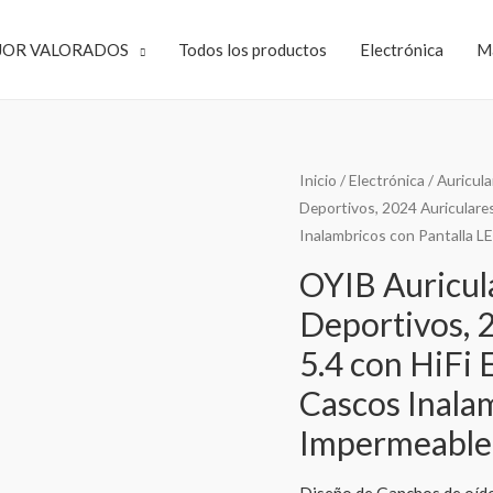
JOR VALORADOS
Todos los productos
Electrónica
M
Inicio
/
Electrónica
/
Auricula
Deportivos, 2024 Auriculare
Inalambricos con Pantalla LE
OYIB Auricul
Deportivos, 
5.4 con HiFi
Cascos Inalam
Impermeable 
Diseño de Ganchos de oído