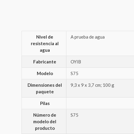
Nivel de
‎A prueba de agua
resistencia al
agua
Fabricante
‎OYIB
Modelo
‎S75
Dimensiones del
‎9,3 x 9 x 3,7 cm; 100 g
paquete
Pilas
Número de
‎S75
modelo del
producto