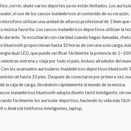
tico, correr, skate varios deportes ya no están limitados. Los auric
 sudor, el uso de los cascos inalámbricos al contenido de su corazón.
n microfono utilizan una unidad de altavoz profesional de 13mm que 
tu música favorita. Los cascos inalambricos deportivos utilizan la t
do durante. Te escucharán con claridad cuando hagas llamadas, chats
 bluetooth proporcionan hasta 10 horas de con una sola carga, más e
nergía dual LED, que puede verificar fácilmente la potencia de 1~1
mientras entrena y viaja por todo el país, incluso alrededor del mun
on los avanzados auriculares Inalámbricos deportivos bluetooth 5.4
nsmisión de hasta 33 pies. Después de conectarse por primera vez, n
e la caja de carga, llevándolo rápidamente al mundo de la música.
cascos inalambricos bluetooth adopta diseño táctil inteligente, sin 
cando fácilmente los auricular deportivo, haciendo tu vida más fácil 
S o Android teléfonos inteligentes, laptop.