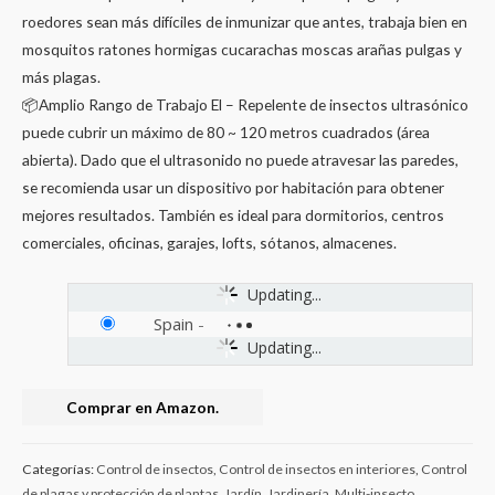
roedores sean más difíciles de inmunizar que antes, trabaja bien en
mosquitos ratones hormigas cucarachas moscas arañas pulgas y
más plagas.
📦Amplio Rango de Trabajo El – Repelente de insectos ultrasónico
puede cubrir un máximo de 80 ~ 120 metros cuadrados (área
abierta). Dado que el ultrasonido no puede atravesar las paredes,
se recomienda usar un dispositivo por habitación para obtener
mejores resultados. También es ideal para dormitorios, centros
comerciales, oficinas, garajes, lofts, sótanos, almacenes.
Updating...
Spain
-
Updating...
Comprar en Amazon.
Categorías:
Control de insectos
,
Control de insectos en interiores
,
Control
de plagas y protección de plantas
,
Jardín
,
Jardinería
,
Multi-insecto