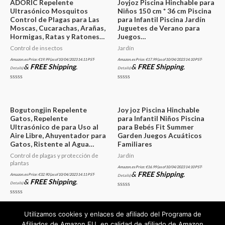
ADORIC Repelente
Joyjoz Piscina Hinchable para
Ultrasónico Mosquitos
Niños 150 cm * 36 cm Piscina
Control de Plagas para Las
para Infantil Piscina Jardín
Moscas, Cucarachas, Arañas,
Juguetes de Verano para
Hormigas, Ratas y Ratones…
Juegos…
Control de insectos
Jardín
Amazon.es Price:
€
19.99
(as of 10/04/2023 14:11 PST-
Amazon.es Price:
€
17.99
(as of 10/04/2023 14:10 PST-
&
FREE Shipping
.
&
FREE Shipping
.
Details
)
Details
)
Valorado
Valorado
en
en
0
0
de
de
5
5
Bogutongjin Repelente
Joy joz Piscina Hinchable
Gatos, Repelente
para Infantil Niños Piscina
Ultrasónico de para Uso al
para Bebés Fit Summer
Aire Libre, Ahuyentador para
Garden Juegos Acuáticos
Gatos, Ristente al Agua…
Familiares
Control de plagas y protección de
Jardín
plantas
Amazon.es Price:
€
16.99
(as of 10/04/2023 14:10 PST-
&
FREE Shipping
.
Amazon.es Price:
€
32.90
(as of 10/04/2023 14:11 PST-
Details
)
&
FREE Shipping
.
Details
)
Valorado
en
Valorado
0
en
de
0
Utilizamos cookies y enlaces de afiliado del Programa de
5
de
5
Afiliados de Amazon EU, en calidad de afiliado de Amazon