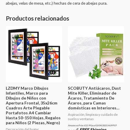
abejas, velas de mesa, etc.) hechas de cera de abejas pura.
Productos relacionados
LZDMY Marco Dibujos
SCOBUTY Antiácaros, Dust
Infantiles, Marco para
Mite Killer, Eliminador de
Dibujos de Niños con
Ácaros, Tratamiento De
Apertura Frontal, 35x26cm
Ácaros, para Camas
Cuadros Arte Plegable
domésticas en Interiores…
Portafotos A4 Cambiar
Aspiración, limpieza y cuidado de
Hasta 50-150 Hojas, Regalos
suelo y ventanas
para Niños (2 Piezas, Negro)
Amazon.es Price:
€
15.99
(as of 10/04/2023 14:09 PST-
&
FREE Shipping
.
Decoración del hogar