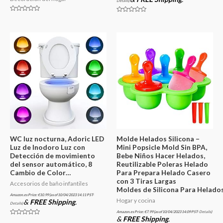
Details
)
Valorado
Valorado
en
en
0
0
de
de
5
5
WC luz nocturna, Adoric LED
Molde Helados Silicona –
Luz de Inodoro Luz con
Mini Popsicle Mold Sin BPA,
Detección de movimiento
Bebe Niños Hacer Helados,
del sensor automático, 8
Reutilizable Poleras Helado
Cambio de Color…
Para Prepara Helado Casero
con 3 Tiras Largas
Accesorios de baño infantiles
Moldes de Silicona Para Helado
Amazon.es Price:
€
10.99
(as of 10/04/2023 14:11 PST-
Hogar y cocina
&
FREE Shipping
.
Details
)
Amazon.es Price:
€
7.99
(as of 10/04/2023 14:09 PST-
Details
)
&
FREE Shipping
.
Valorado