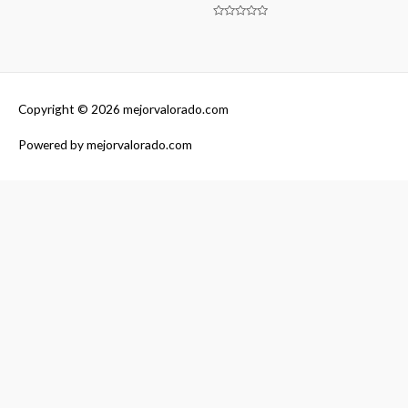
en
0
de
Valorado
5
en
0
de
5
Copyright © 2026
mejorvalorado.com
Powered by
mejorvalorado.com