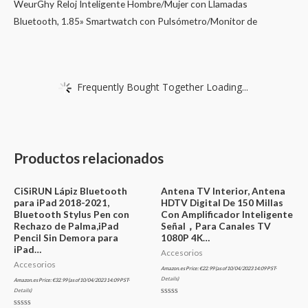
WeurGhy Reloj Inteligente Hombre/Mujer con Llamadas
Bluetooth, 1.85» Smartwatch con Pulsómetro/Monitor de
Frequently Bought Together Loading...
Productos relacionados
CiSiRUN Lápiz Bluetooth
Antena TV Interior, Antena
para iPad 2018-2021,
HDTV Digital De 150 Millas
Bluetooth Stylus Pen con
Con Amplificador Inteligente
Rechazo de Palma,iPad
Señal，Para Canales TV
Pencil Sin Demora para
1080P 4K…
iPad…
Accesorios
Accesorios
Amazon.es Price:
€
22.99
(as of 10/04/2023 14:09 PST-
Details
)
Amazon.es Price:
€
32.99
(as of 10/04/2023 14:09 PST-
Details
)
Valorado