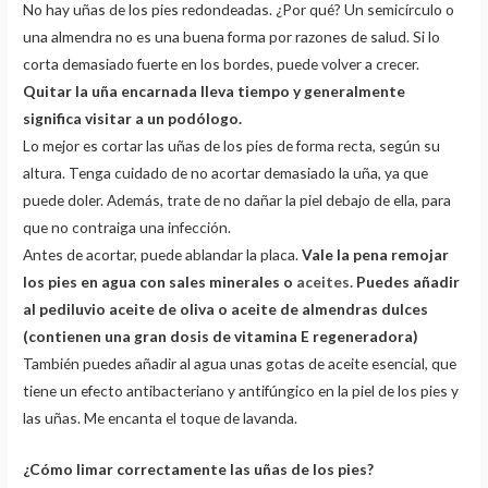
No hay uñas de los pies redondeadas. ¿Por qué? Un semicírculo o
una almendra no es una buena forma por razones de salud. Si lo
corta demasiado fuerte en los bordes, puede volver a crecer.
Quitar la uña encarnada lleva tiempo y generalmente
significa visitar a un podólogo.
Lo mejor es cortar las uñas de los pies de forma recta, según su
altura. Tenga cuidado de no acortar demasiado la uña, ya que
puede doler. Además, trate de no dañar la piel debajo de ella, para
que no contraiga una infección.
Antes de acortar, puede ablandar la placa.
Vale la pena remojar
los pies en agua con sales minerales o
aceites.
Puedes añadir
al pediluvio aceite de oliva o aceite de almendras dulces
(contienen una gran dosis de vitamina E regeneradora)
También puedes añadir al agua unas gotas de aceite esencial, que
tiene un efecto antibacteriano y antifúngico en la piel de los pies y
las uñas. Me encanta el toque de lavanda.
¿Cómo limar correctamente las uñas de los pies?