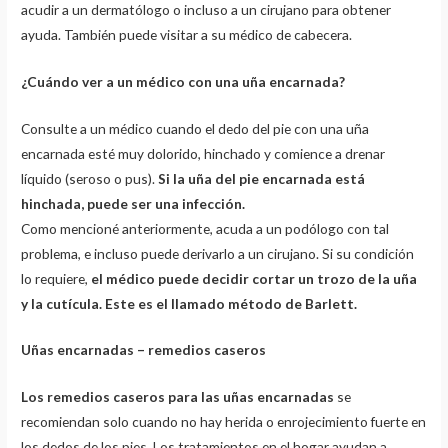
acudir a un dermatólogo o incluso a un cirujano para obtener
ayuda. También puede visitar a su médico de cabecera.
¿Cuándo ver a un médico con una uña encarnada?
Consulte a un médico cuando el dedo del pie con una uña
encarnada esté muy dolorido, hinchado y comience a drenar
líquido (seroso o pus).
Si la uña del pie encarnada está
hinchada, puede ser una infección.
Como mencioné anteriormente, acuda a un podólogo con tal
problema, e incluso puede derivarlo a un cirujano. Si su condición
lo requiere,
el médico puede decidir cortar un trozo de la uña
y la cutícula. Este es el llamado método de Barlett.
Uñas encarnadas – remedios caseros
Los remedios caseros para las uñas encarnadas
se
recomiendan solo cuando no hay herida o enrojecimiento fuerte en
los dedos de los pies. Los tratamientos en el hogar ayudan a