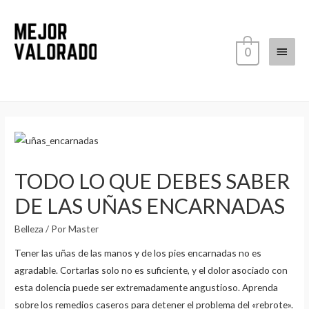
Ir
al
contenido
Menú
0
princi
TODO LO QUE DEBES SABER
DE LAS UÑAS ENCARNADAS
Belleza
/ Por
Master
Tener las uñas de las manos y de los pies encarnadas no es
agradable. Cortarlas solo no es suficiente, y el dolor asociado con
esta dolencia puede ser extremadamente angustioso. Aprenda
sobre los remedios caseros para detener el problema del «rebrote».