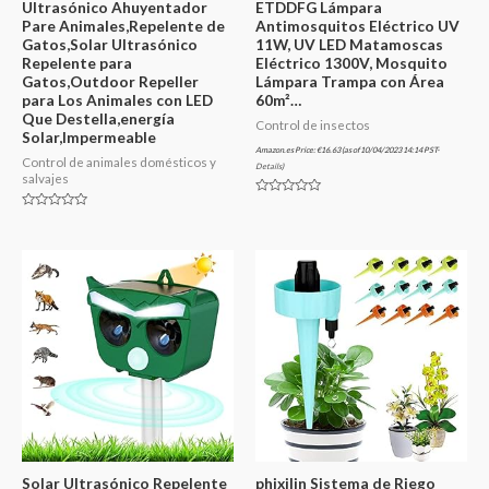
Ultrasónico Ahuyentador
ETDDFG Lámpara
Pare Animales,Repelente de
Antimosquitos Eléctrico UV
Gatos,Solar Ultrasónico
11W, UV LED Matamoscas
Repelente para
Eléctrico 1300V, Mosquito
Gatos,Outdoor Repeller
Lámpara Trampa con Área
para Los Animales con LED
60m²…
Que Destella,energía
Control de insectos
Solar,Impermeable
Amazon.es Price:
€
16.63
(as of 10/04/2023 14:14 PST-
Control de animales domésticos y
Details
)
salvajes
Valorado
en
Valorado
0
en
de
0
5
de
5
Solar Ultrasónico Repelente
phixilin Sistema de Riego