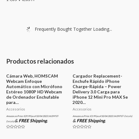
Frequently Bought Together Loading...
Productos relacionados
Cámara Web, HOMSCAM
Cargador Replacement-
Webcam Enfoque
Enchufe Rápido iPhone
Automático con Micrófono
Charge-Rápida – Power
Estéreo 1080P HD Webcam
Delivery 3.0 Carga para
de Ordenador Enchufable
iPhone 12 Mini Pro MAX Se
para…
2020…
Accesorios
Accesorios
Amazon.es Price:
€
29.99
(as of 10/04/2023 14:09 PST-
Amazon.es Price:
€
3.99
(as of 10/04/2023 14:09 PST-
Details
)
&
FREE Shipping
.
&
FREE Shipping
.
Details
)
Valorado
Valorado
en
en
0
0