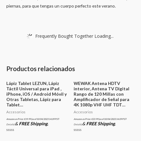
piernas, para que tengas un cuerpo perfecto este verano.
Frequently Bought Together Loading...
Productos relacionados
Lápiz Tablet LEZUN, Lápiz
WEWAK Antena HDTV
Táctil Universal para iPad ,
interior, Antena TV Digital
iPhone, iOS / Android Móvil y
Rango de 120 Millas con
Otras Tabletas, Lápiz para
Amplificador de Señal para
Tablet…
4K 1080p VHF UHF TDT…
Accesorios
Accesorios
Amazon.es Price:
€
19.99
(as of 10/04/2023 14:09 PST-
Amazon.es Price:
€
23.99
(as of 10/04/2023 14:09 PST-
&
FREE Shipping
.
&
FREE Shipping
.
Details
)
Details
)
Valorado
Valorado
en
en