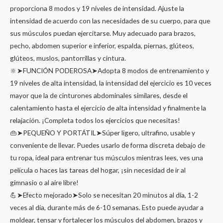
proporciona 8 modos y 19 niveles de intensidad. Ajuste la
intensidad de acuerdo con las necesidades de su cuerpo, para que
sus músculos puedan ejercitarse. Muy adecuado para brazos,
pecho, abdomen superior e inferior, espalda, piernas, glúteos,
glúteos, muslos, pantorrillas y cintura.
🔆➤FUNCIÓN PODEROSA➤Adopta 8 modos de entrenamiento y
19 niveles de alta intensidad, la intensidad del ejercicio es 10 veces
mayor que la de cinturones abdominales similares, desde el
calentamiento hasta el ejercicio de alta intensidad y finalmente la
relajación. ¡Completa todos los ejercicios que necesitas!
👜➤PEQUEÑO Y PORTÁTIL➤Súper ligero, ultrafino, usable y
conveniente de llevar. Puedes usarlo de forma discreta debajo de
tu ropa, ideal para entrenar tus músculos mientras lees, ves una
película o haces las tareas del hogar, ¡sin necesidad de ir al
gimnasio o al aire libre!
💪➤Efecto mejorado➤Solo se necesitan 20 minutos al día, 1-2
veces al día, durante más de 6-10 semanas. Esto puede ayudar a
moldear, tensar y fortalecer los músculos del abdomen, brazos y